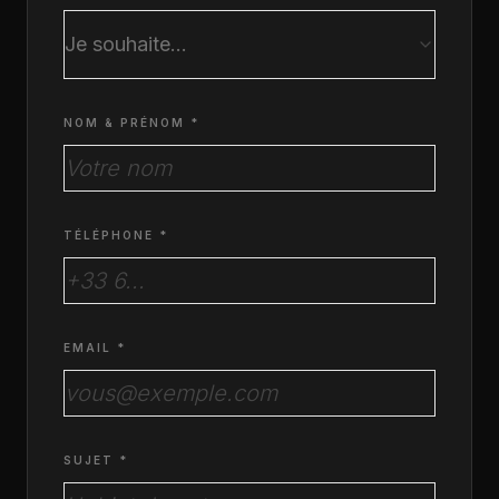
Je souhaite...
NOM & PRÉNOM *
TÉLÉPHONE *
EMAIL *
SUJET *